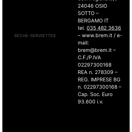
FORM
24046 OSIO
GRATA
SOTTO –
RAW
BERGAMO IT
RING
WIND
tel.
035 482 3636
– www.brem.it / e-
SÈCHE-SERVIETTES
mail:
CANNUCCIA PAILLE
brem@brem.it –
CHEM-M
CHEM-S
C.F./P.IVA
FRAC
02297300168
KUAD
REA n. 278309 –
MAHN
MAHN-AIR
REG. IMPRESE BG
PLANK
n. 02297300168 –
PLUNK-AIR
PLUS 12
Cap. Soc. Euro
PLUS 18
93.600 i.v.
PLUS-AIR
RAW.s
SHAR
SHAR-AIR
START START CURVO
SECHES-SERVIETTES DE