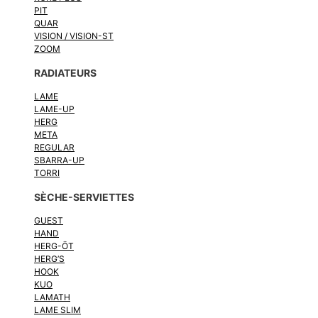
PIT
QUAR
VISION / VISION-ST
ZOOM
RADIATEURS
LAME
LAME-UP
HERG
META
REGULAR
SBARRA-UP
TORRI
SÈCHE-SERVIETTES
GUEST
HAND
HERG-ÖT
HERG’S
HOOK
KUO
LAMATH
LAME SLIM