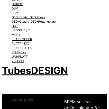
CUBICO
DUO
FLAG
GEO-Tonda GEO-Ovale
GEO-Quadra GEO-Rettangolare
HOT
LOGGIA D / T
MANT
PLATT COLOR
PLATT INOX
PLATT FO / FA
SO-FLEX.s
UNI-PLATT
VELETTA
TubesDESIGN
RADIATEURS
BREM srl – via
dell’Artigianato,8 –
CHEM